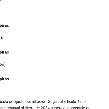
:
piras
):
piras
os):
piras
ula de ajuste por inflación. Según el artículo 4 del
n interanual al cierre de 2024 supera el porcentaje de