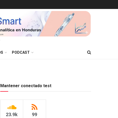
T
OS
PODCAST
Mantener conectado test
23.9k
99