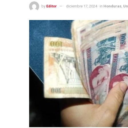
by
Editor
diciembre 17, 2024
in
Honduras
,
Un