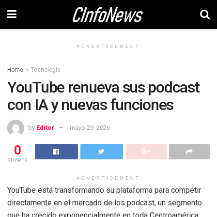
ADVERTISEMENT
Home
Tecnología
YouTube renueva sus podcast
con IA y nuevas funciones
by
Editor
mayo 29, 2026
0
SHARES
ADVERTISEMENT
YouTube está transformando su plataforma para competir
directamente en el mercado de los podcast, un segmento
que ha crecido exponencialmente en toda Centroamérica.