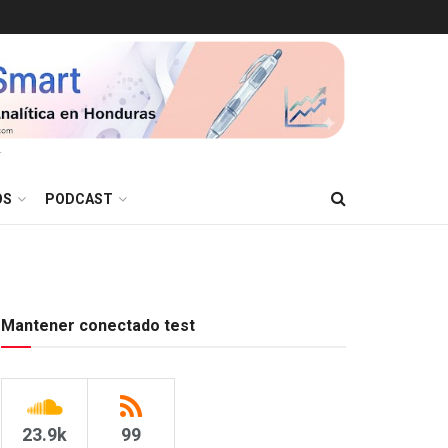
T
OS
PODCAST
Mantener conectado test
23.9k
99