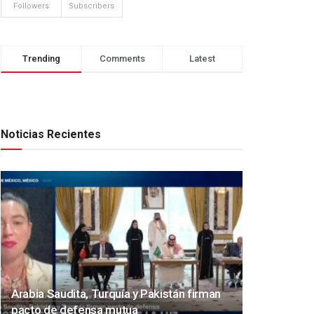
Followers
Subscribers
Trending
Comments
Latest
Noticias Recientes
Arabia Saudita, Turquía y Pakistán firman
pacto de defensa mutua