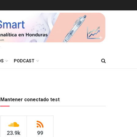
T
OS
PODCAST
Mantener conectado test
23.9k
99