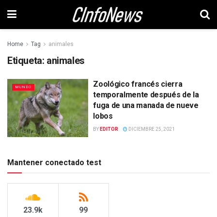
Home
Tag
animales
Etiqueta:
animales
Zoológico francés cierra
MUNDO
temporalmente después de la
fuga de una manada de nueve
lobos
BY
EDITOR
DICIEMBRE 25, 2021
Mantener conectado test
23.9k
99