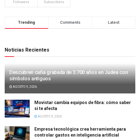
Followers
Subscribers
Trending
Comments
Latest
Noticias Recientes
Descubren caña grabada de 3.700 años en Judea con
símbolos antiguos
AGOSTO 9, 2026
Movistar cambia equipos de fibra: cómo saber
si te afecta
AGOSTO 9, 2026
Empresa tecnológica crea herramienta para
controlar gastos en inteligencia artificial