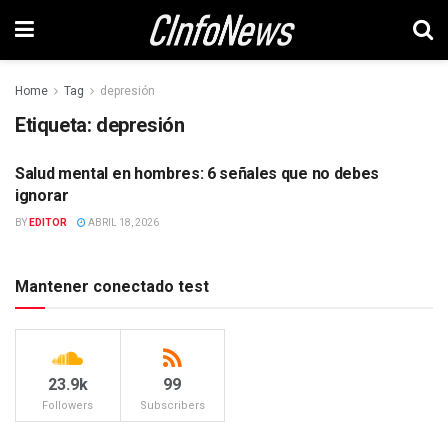
Home
Tag
depresión
Etiqueta:
depresión
Salud mental en hombres: 6 señales que no debes
SALUD
ignorar
BY
EDITOR
ABRIL 18, 2026
Mantener conectado test
23.9k
99
Followers
Subscribers