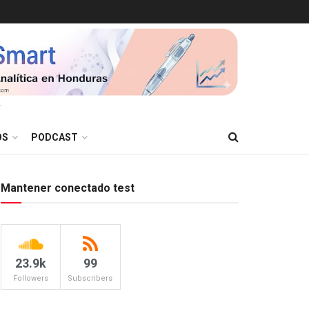
T
OS
PODCAST
Mantener conectado test
23.9k
99
Followers
Subscribers