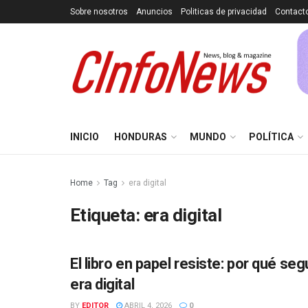
Sobre nosotros
Anuncios
Politicas de privacidad
Contact
INICIO
HONDURAS
MUNDO
POLÍTICA
Home
Tag
era digital
Etiqueta:
era digital
El libro en papel resiste: por qué s
CULTURA
era digital
BY
EDITOR
ABRIL 4, 2026
0