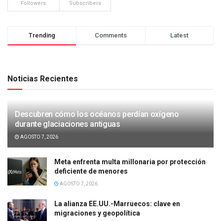
Followers
Subscribers
Trending
Comments
Latest
Noticias Recientes
Descubren cómo los océanos perdían oxígeno
durante glaciaciones antiguas
AGOSTO 7, 2026
Meta enfrenta multa millonaria por protección
deficiente de menores
AGOSTO 7, 2026
La alianza EE.UU.-Marruecos: clave en
migraciones y geopolítica