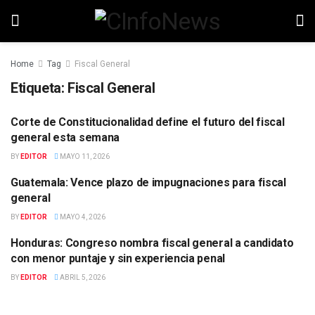
Home
Tag
Fiscal General
Etiqueta:
Fiscal General
Corte de Constitucionalidad define el futuro del fiscal
POLITICA
general esta semana
BY
EDITOR
MAYO 11, 2026
Guatemala: Vence plazo de impugnaciones para fiscal
POLITICA
general
BY
EDITOR
MAYO 4, 2026
Honduras: Congreso nombra fiscal general a candidato
POLITICA
con menor puntaje y sin experiencia penal
BY
EDITOR
ABRIL 5, 2026