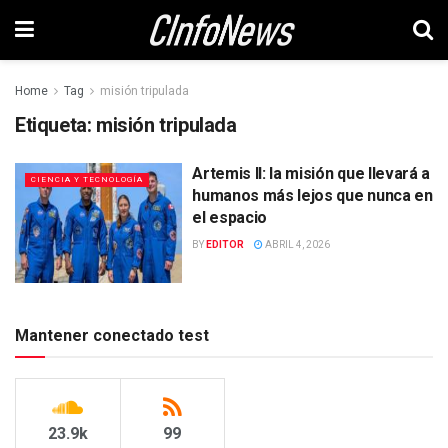
Home
Tag
misión tripulada
Etiqueta:
misión tripulada
Artemis II: la misión que llevará a
CIENCIA Y TECNOLOGÍA
humanos más lejos que nunca en
el espacio
BY
EDITOR
ABRIL 4, 2026
Mantener conectado test
23.9k
99