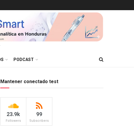
T
OS
PODCAST
Mantener conectado test
23.9k
99
Followers
Subscribers