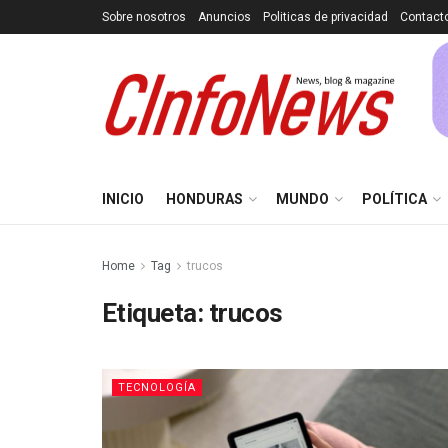
Sobre nosotros
Anuncios
Politicas de privacidad
Contact
INICIO
HONDURAS
MUNDO
POLÍTICA
Home
Tag
trucos
Etiqueta:
trucos
TECNOLOGÍA