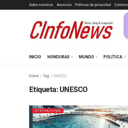
Sobre nosotros
Anuncios
Politicas de privacidad
Contact
INICIO
HONDURAS
MUNDO
POLÍTICA
Home
Tag
UNESCO
Etiqueta:
UNESCO
INTERNACIONAL