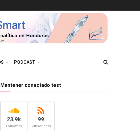
T
OS
PODCAST
Mantener conectado test
23.9k
99
Followers
Subscribers