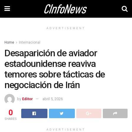
ADVERTISEMENT
Home
Internacional
Desaparición de aviador
estadounidense reaviva
temores sobre tácticas de
negociación de Irán
by
Editor
abril 5, 2026
0
SHARES
ADVERTISEMENT