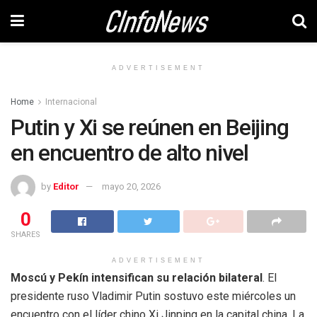
ADVERTISEMENT
Home
Internacional
Putin y Xi se reúnen en Beijing
en encuentro de alto nivel
by
Editor
mayo 20, 2026
0
SHARES
ADVERTISEMENT
Moscú y Pekín intensifican su relación bilateral
. El
presidente ruso Vladimir Putin sostuvo este miércoles un
encuentro con el líder chino Xi Jinping en la capital china. La