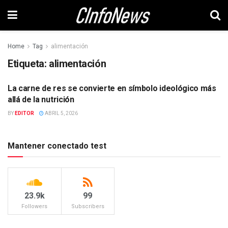
Home
Tag
alimentación
Etiqueta:
alimentación
La carne de res se convierte en símbolo ideológico más
SOCIEDAD
allá de la nutrición
BY
EDITOR
ABRIL 5, 2026
Mantener conectado test
23.9k
99
Followers
Subscribers