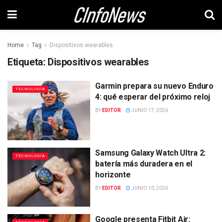
Home
Tag
Dispositivos wearables
Etiqueta:
Dispositivos wearables
Garmin prepara su nuevo Enduro
TECNOLOGÍA
4: qué esperar del próximo reloj
BY
EDITOR
JUNIO 17, 2026
Samsung Galaxy Watch Ultra 2:
TECNOLOGÍA
batería más duradera en el
horizonte
BY
EDITOR
JUNIO 10, 2026
Google presenta Fitbit Air: