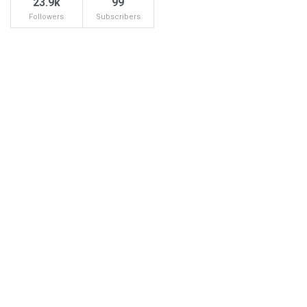
23.9k
99
Followers
Subscribers