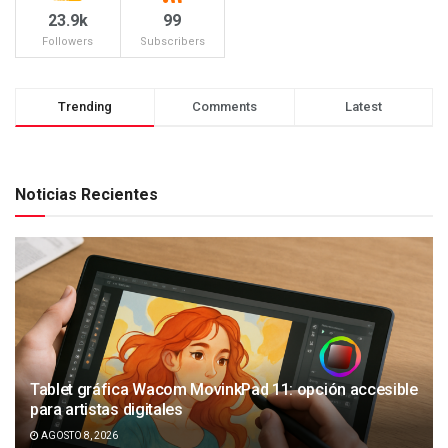
23.9k
99
Followers
Subscribers
Trending
Comments
Latest
Noticias Recientes
Tablet gráfica Wacom MovinkPad 11: opción accesible
para artistas digitales
AGOSTO 8, 2026