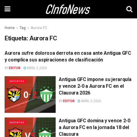
Home
Tag
Aurora FC
Etiqueta:
Aurora FC
Aurora sufre dolorosa derrota en casa ante Antigua GFC
DEPORTES
y complica sus aspiraciones de clasificación
BY
EDITOR
ABRIL 5, 2026
Antigua GFC impone su jerarquía
DEPORTES
y vence 2-0 a Aurora FC en el
Clausura 2026
BY
EDITOR
ABRIL 5, 2026
Antigua GFC domina y vence 2-0
DEPORTES
a Aurora FC en la jornada 18 del
Clausura