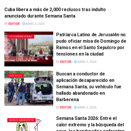
Cuba libera a más de 2,000 reclusos tras indulto
INTERNACIONAL
anunciado durante Semana Santa
BY
EDITOR
ABRIL 5, 2026
Patriarca Latino de Jerusalén no
INTERNACIONAL
pudo oficiar misa de Domingo de
Ramos en el Santo Sepulcro por
tensiones en la ciudad
BY
EDITOR
ABRIL 5, 2026
Buscan a conductor de
JUSTICIA
aplicación desaparecido en
Semana Santa; su vehículo fue
hallado abandonado en
Barberena
BY
EDITOR
ABRIL 5, 2026
Semana Santa 2026: Entre el
MEDIO AMBIENTE
calor extremo y la búsqueda del