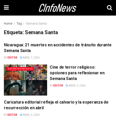
Home
Tag
Semana Santa
Etiqueta:
Semana Santa
Nicaragua: 21 muertes en accidentes de tránsito durante
SEGURIDAD
Semana Santa
BY
EDITOR
ABRIL 7, 2026
Cine de terror religioso:
ENTRETENIMIENTO
opciones para reflexionar en
Semana Santa
BY
EDITOR
ABRIL 5, 2026
Caricatura editorial refleja el calvario y la esperanza de
CULTURA
resurrección en abril
BY
EDITOR
ABRIL 5, 2026