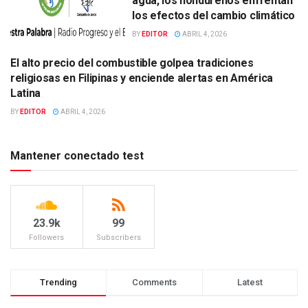
agua, los hondureños enfrentan
los efectos del cambio climático
BY
EDITOR
ABRIL 4, 2026
El alto precio del combustible golpea tradiciones
INTERNACIONAL
religiosas en Filipinas y enciende alertas en América
Latina
BY
EDITOR
ABRIL 4, 2026
Mantener conectado test
23.9k
99
Followers
Subscribers
Trending
Comments
Latest