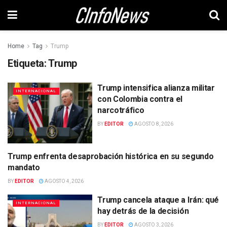
Home
Tag
Trump
Etiqueta:
Trump
Trump intensifica alianza militar
INTERNACIONAL
con Colombia contra el
narcotráfico
BY
EDITOR
AGOSTO 8, 2026
Trump enfrenta desaprobación histórica en su segundo
INTERNACIONAL
mandato
BY
EDITOR
AGOSTO 4, 2026
Trump cancela ataque a Irán: qué
INTERNACIONAL
hay detrás de la decisión
BY
EDITOR
AGOSTO 3, 2026