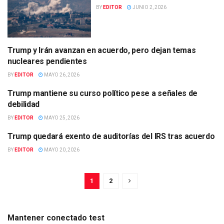
BY
EDITOR
JUNIO 2, 2026
Trump y Irán avanzan en acuerdo, pero dejan temas
INTERNACIONAL
nucleares pendientes
BY
EDITOR
MAYO 26, 2026
Trump mantiene su curso político pese a señales de
INTERNACIONAL
debilidad
BY
EDITOR
MAYO 25, 2026
Trump quedará exento de auditorías del IRS tras acuerdo
INTERNACIONAL
BY
EDITOR
MAYO 20, 2026
1
2
Mantener conectado test