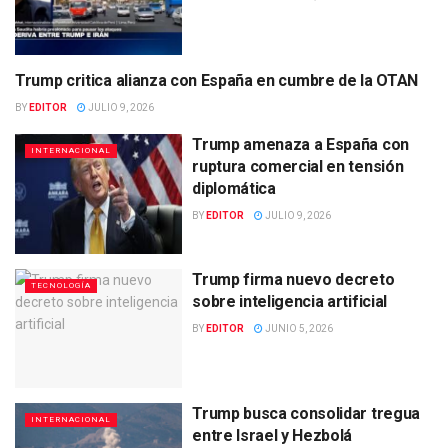
Trump critica alianza con España en cumbre de la OTAN
INTERNACIONAL
BY
EDITOR
JULIO 9, 2026
Trump amenaza a España con
INTERNACIONAL
ruptura comercial en tensión
diplomática
BY
EDITOR
JULIO 9, 2026
Trump firma nuevo decreto
TECNOLOGÍA
sobre inteligencia artificial
BY
EDITOR
JUNIO 5, 2026
Trump busca consolidar tregua
INTERNACIONAL
entre Israel y Hezbolá