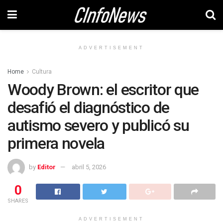
ADVERTISEMENT
Home
Cultura
Woody Brown: el escritor que
desafió el diagnóstico de
autismo severo y publicó su
primera novela
by
Editor
abril 5, 2026
0
SHARES
ADVERTISEMENT