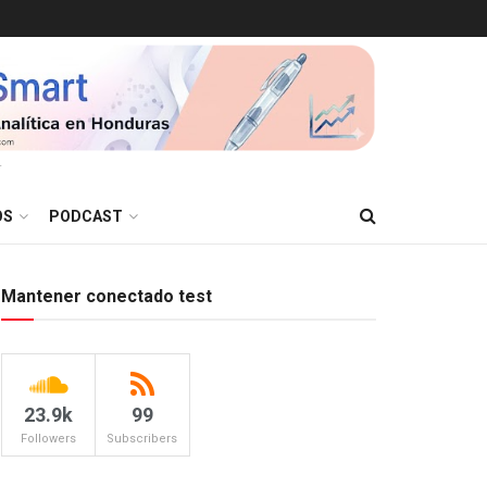
T
OS
PODCAST
Mantener conectado test
23.9k
99
Followers
Subscribers