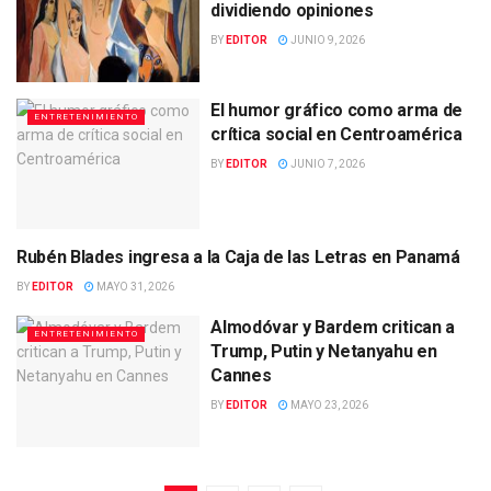
dividiendo opiniones
BY
EDITOR
JUNIO 9, 2026
El humor gráfico como arma de
ENTRETENIMIENTO
crítica social en Centroamérica
BY
EDITOR
JUNIO 7, 2026
Rubén Blades ingresa a la Caja de las Letras en Panamá
ENTRETENIMIENTO
BY
EDITOR
MAYO 31, 2026
Almodóvar y Bardem critican a
ENTRETENIMIENTO
Trump, Putin y Netanyahu en
Cannes
BY
EDITOR
MAYO 23, 2026