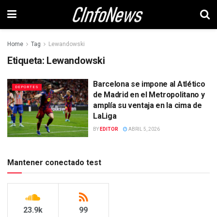
Home
Tag
Lewandowski
Etiqueta:
Lewandowski
Barcelona se impone al Atlético
DEPORTES
de Madrid en el Metropolitano y
amplía su ventaja en la cima de
LaLiga
BY
EDITOR
ABRIL 5, 2026
Mantener conectado test
23.9k
99