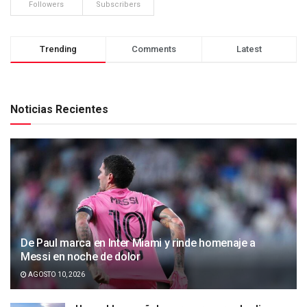
Followers
Subscribers
Trending
Comments
Latest
Noticias Recientes
De Paul marca en Inter Miami y rinde homenaje a
Messi en noche de dolor
AGOSTO 10, 2026