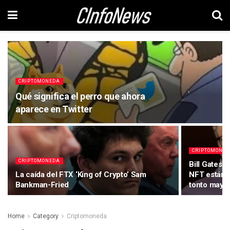
CRIPTOMONEDA
Qué significa el perro que ahora
aparece en Twitter
CRIPTOMONE
CRIPTOMONEDA
Bill Gates 
La caída del FTX ‘King of Crypto’ Sam
NFT están ’
Bankman-Fried
tonto mayor
Home
Category
Criptomoneda