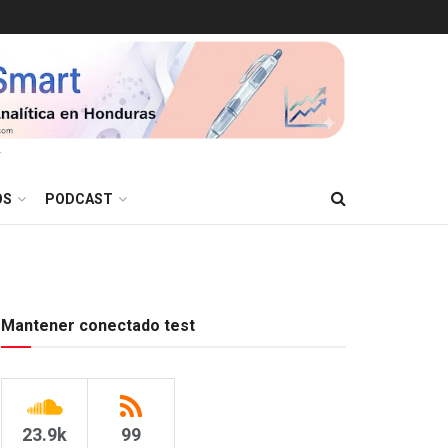
T
OS
PODCAST
Mantener conectado test
23.9k
99