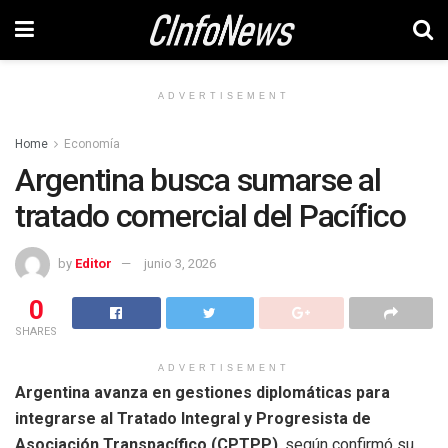
ADVERTISEMENT
Home
Economía
Argentina busca sumarse al
tratado comercial del Pacífico
by
Editor
junio 3, 2026
0
SHARES
ADVERTISEMENT
Argentina avanza en gestiones diplomáticas para
integrarse al Tratado Integral y Progresista de
Asociación Transpacífico (CPTPP)
, según confirmó su