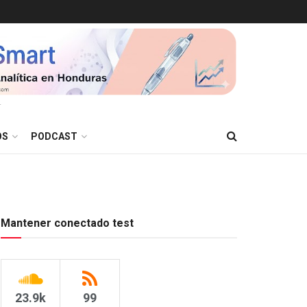
T
OS
PODCAST
Mantener conectado test
23.9k
99