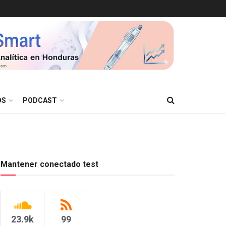
T
OS
PODCAST
Mantener conectado test
23.9k
99