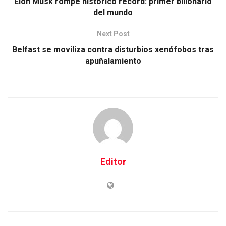
Elon Musk rompe histórico récord: primer billonario
del mundo
Next Post
Belfast se moviliza contra disturbios xenófobos tras
apuñalamiento
Editor