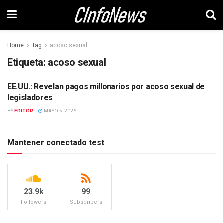
Home
Tag
acoso sexual
Etiqueta:
acoso sexual
EE.UU.: Revelan pagos millonarios por acoso sexual de
INTERNACIONAL
legisladores
BY
EDITOR
MAYO 5, 2026
Mantener conectado test
23.9k
99
Followers
Subscribers