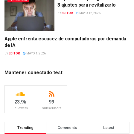
TECNOLOGÍA
3 ajustes para revitalizarlo
BY
EDITOR
MAYO 12, 2026
Apple enfrenta escasez de computadoras por demanda
TECNOLOGÍA
de IA
BY
EDITOR
MAYO 1, 2026
Mantener conectado test
23.9k
99
Followers
Subscribers
Trending
Comments
Latest