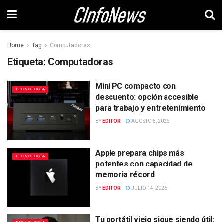
Home
Tag
Computadoras
Etiqueta:
Computadoras
Mini PC compacto con
TECNOLOGÍA
descuento: opción accesible
para trabajo y entretenimiento
BY
EDITOR
AGOSTO 5, 2026
Apple prepara chips más
TECNOLOGÍA
potentes con capacidad de
memoria récord
BY
EDITOR
JULIO 14, 2026
Tu portátil viejo sigue siendo útil: