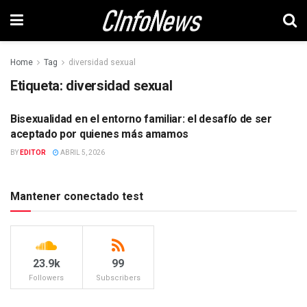
Home
Tag
diversidad sexual
Etiqueta:
diversidad sexual
Bisexualidad en el entorno familiar: el desafío de ser
SOCIEDAD
aceptado por quienes más amamos
BY
EDITOR
ABRIL 5, 2026
Mantener conectado test
23.9k
99
Followers
Subscribers