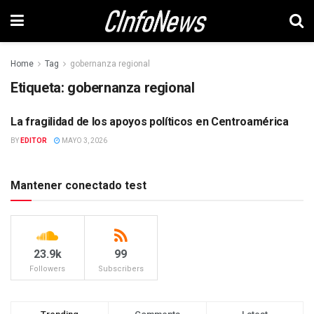
Home
Tag
gobernanza regional
Etiqueta:
gobernanza regional
La fragilidad de los apoyos políticos en Centroamérica
POLITICA
BY
EDITOR
MAYO 3, 2026
Mantener conectado test
23.9k
99
Followers
Subscribers