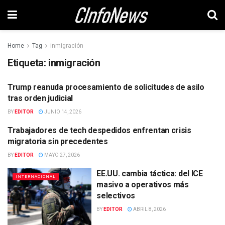
Home
Tag
inmigración
Etiqueta:
inmigración
Trump reanuda procesamiento de solicitudes de asilo
INTERNACIONAL
tras orden judicial
BY
EDITOR
JUNIO 14, 2026
Trabajadores de tech despedidos enfrentan crisis
INTERNACIONAL
migratoria sin precedentes
BY
EDITOR
MAYO 27, 2026
EE.UU. cambia táctica: del ICE
INTERNACIONAL
masivo a operativos más
selectivos
BY
EDITOR
ABRIL 8, 2026