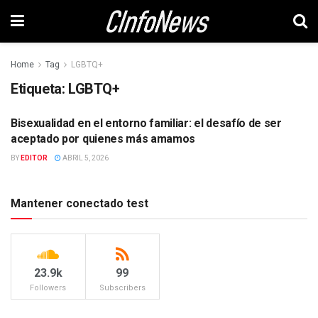
Home
Tag
LGBTQ+
Etiqueta:
LGBTQ+
Bisexualidad en el entorno familiar: el desafío de ser
SOCIEDAD
aceptado por quienes más amamos
BY
EDITOR
ABRIL 5, 2026
Mantener conectado test
23.9k
99
Followers
Subscribers