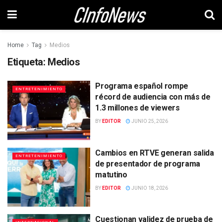
Home
Tag
Medios
Etiqueta:
Medios
Programa español rompe
ENTRETENIMIENTO
récord de audiencia con más de
1.3 millones de viewers
BY
EDITOR
JUNIO 25, 2026
Cambios en RTVE generan salida
ENTRETENIMIENTO
de presentador de programa
matutino
BY
EDITOR
JUNIO 18, 2026
Cuestionan validez de prueba de