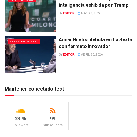
INTERNACIONAL
inteligencia exhibida por Trump
BY
EDITOR
MAYO 7, 2026
Aimar Bretos debuta en La Sexta
ENTRETENIMIENTO
con formato innovador
BY
EDITOR
ABRIL 30, 2026
Mantener conectado test
23.9k
99
Followers
Subscribers