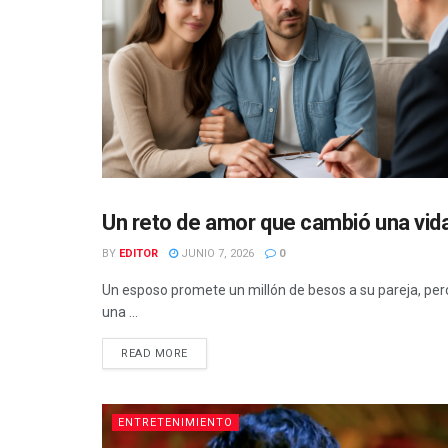
Un reto de amor que cambió una vid
ENTRETENIMIENTO
BY
EDITOR
JUNIO 7, 2026
0
Un esposo promete un millón de besos a su pareja, pe
una ...
READ MORE
ENTRETENIMIENTO