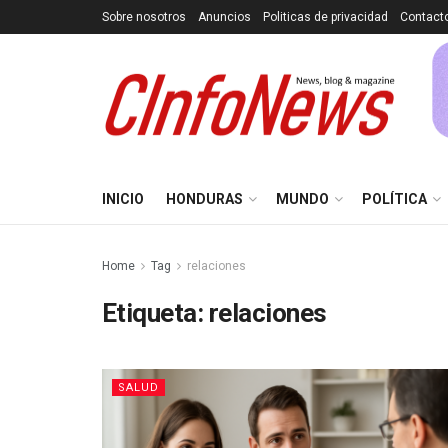
Sobre nosotros
Anuncios
Politicas de privacidad
Contact
INICIO
HONDURAS
MUNDO
POLÍTICA
Home
Tag
relaciones
Etiqueta:
relaciones
SALUD