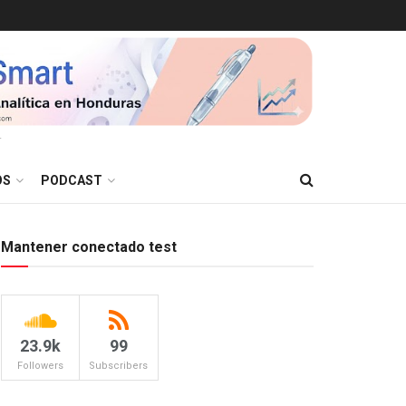
T
OS
PODCAST
Mantener conectado test
23.9k
99
Followers
Subscribers