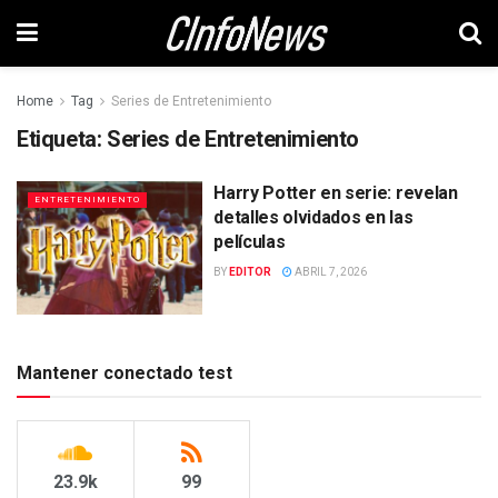
Home
Tag
Series de Entretenimiento
Etiqueta:
Series de Entretenimiento
Harry Potter en serie: revelan
ENTRETENIMIENTO
detalles olvidados en las
películas
BY
EDITOR
ABRIL 7, 2026
Mantener conectado test
23.9k
99