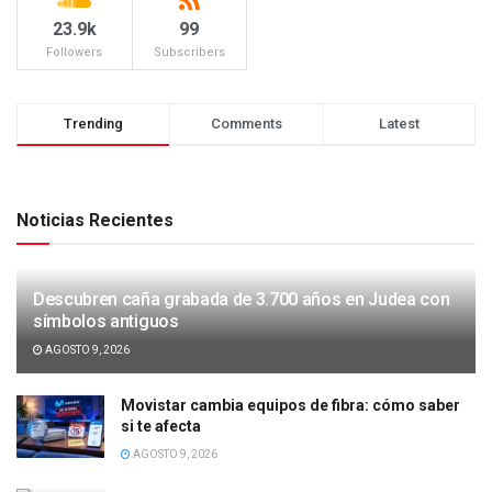
23.9k
99
Followers
Subscribers
Trending
Comments
Latest
Noticias Recientes
Descubren caña grabada de 3.700 años en Judea con
símbolos antiguos
AGOSTO 9, 2026
Movistar cambia equipos de fibra: cómo saber
si te afecta
AGOSTO 9, 2026