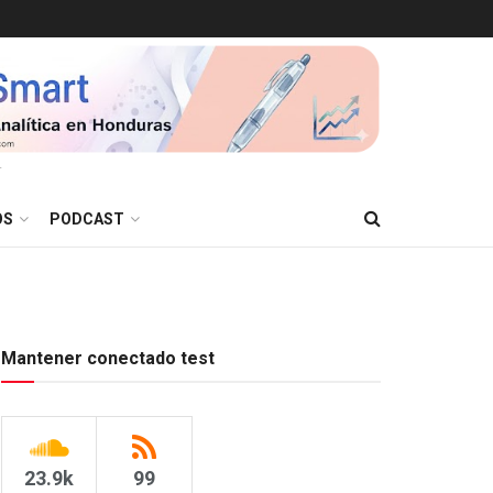
T
OS
PODCAST
Mantener conectado test
23.9k
99