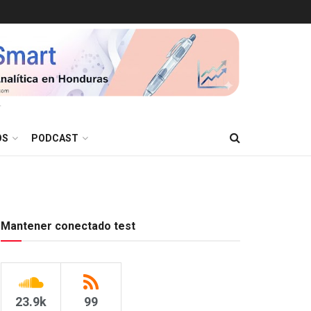
T
OS
PODCAST
Mantener conectado test
23.9k
99