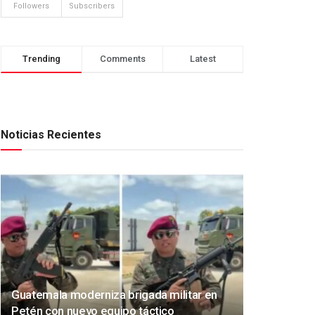
Followers
Subscribers
Trending
Comments
Latest
Noticias Recientes
Guatemala moderniza brigada militar en
Petén con nuevo equipo táctico