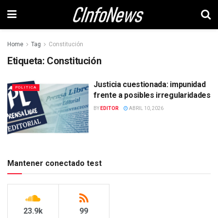
Home
Tag
Constitución
Etiqueta:
Constitución
Justicia cuestionada: impunidad
POLITICA
frente a posibles irregularidades
BY
EDITOR
ABRIL 10, 2026
Mantener conectado test
23.9k
99