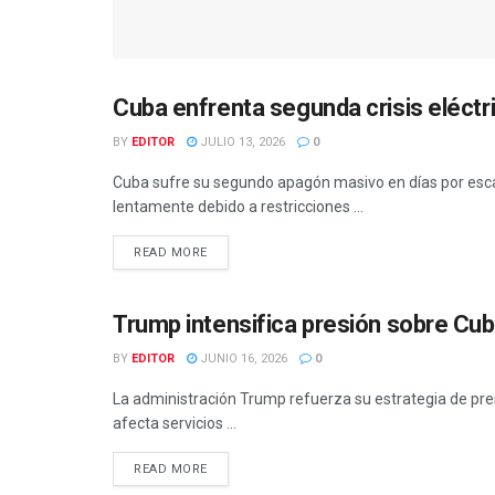
Cuba enfrenta segunda crisis eléctr
INTERNACIONAL
BY
EDITOR
JULIO 13, 2026
0
Cuba sufre su segundo apagón masivo en días por esca
lentamente debido a restricciones ...
READ MORE
Trump intensifica presión sobre Cub
INTERNACIONAL
BY
EDITOR
JUNIO 16, 2026
0
La administración Trump refuerza su estrategia de pre
afecta servicios ...
READ MORE