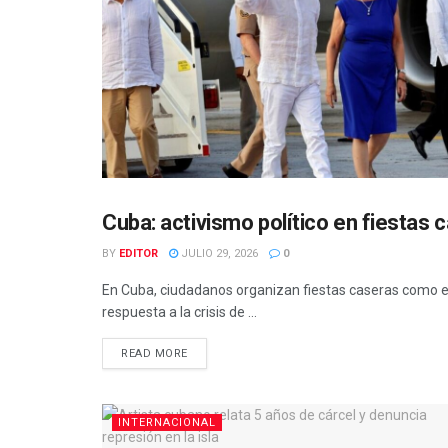
Cuba: activismo político en fiestas 
INTERNACIONAL
BY
EDITOR
JULIO 29, 2026
0
En Cuba, ciudadanos organizan fiestas caseras como es
respuesta a la crisis de ...
READ MORE
INTERNACIONAL