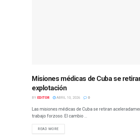
Misiones médicas de Cuba se retira
INTERNACIONAL
explotación
BY
EDITOR
ABRIL 10, 2026
0
Las misiones médicas de Cuba se retiran aceleradamen
trabajo forzoso. El cambio ...
READ MORE