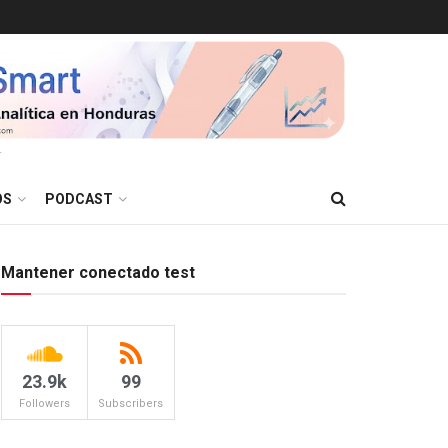
T
OS
PODCAST
Mantener conectado test
23.9k
99
Followers
Subscribers