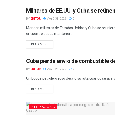
Militares de EE.UU. y Cuba se reún
INTERNACIONAL
BY
EDITOR
MAYO 31, 2026
0
Mandos militares de Estados Unidos y Cuba se reunier
encuentro busca mantener ...
READ MORE
Cuba pierde envío de combustible d
INTERNACIONAL
BY
EDITOR
MAYO 28, 2026
0
Un buque petrolero ruso desvió su ruta cuando se acerca
READ MORE
INTERNACIONAL