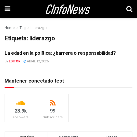
Home
Tag
liderazgo
Etiqueta:
liderazgo
La edad en la política: ¿barrera o responsabilidad?
POLITICA
BY
EDITOR
ABRIL 12, 2026
Mantener conectado test
23.9k
99
Followers
Subscribers