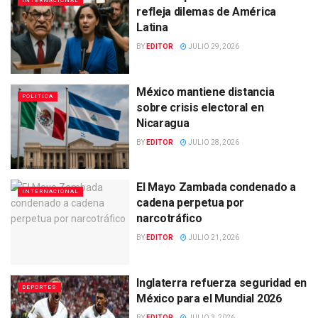
INTERNACIONAL
refleja dilemas de América
Latina
BY
EDITOR
JULIO 29, 2026
México mantiene distancia
POLITICA
sobre crisis electoral en
Nicaragua
BY
EDITOR
JULIO 28, 2026
El Mayo Zambada condenado a
INTERNACIONAL
cadena perpetua por
narcotráfico
BY
EDITOR
JULIO 21, 2026
Inglaterra refuerza seguridad en
DEPORTES
México para el Mundial 2026
BY
EDITOR
JULIO 3, 2026