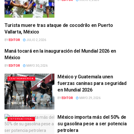
Turista muere tras ataque de cocodrilo en Puerto
INTERNACIONAL
Vallarta, México
BY
EDITOR
JULIO 2, 2026
Maná tocará en la inauguración del Mundial 2026 en
ENTRETENIMIENTO
México
BY
EDITOR
MAYO 30, 2026
México y Guatemala unen
CENTROAMÉRICA
fuerzas caninas para seguridad
en Mundial 2026
BY
EDITOR
MAYO 29, 2026
México importa más del 50% de
INTERNACIONAL
su gasolina pese a ser potencia
petrolera