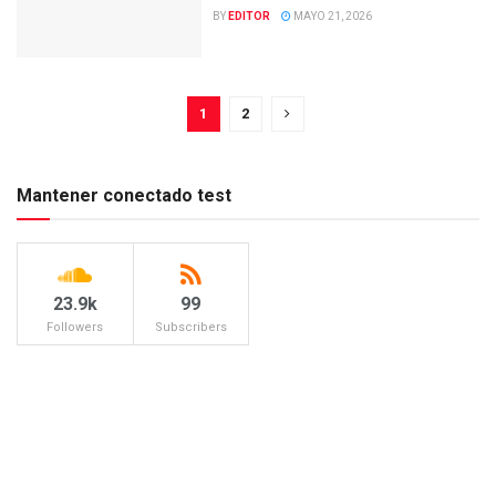
BY
EDITOR
MAYO 21, 2026
1
2
Mantener conectado test
23.9k
99
Followers
Subscribers