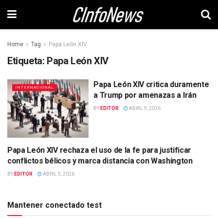
Home
Tag
Papa León XIV
Etiqueta:
Papa León XIV
Papa León XIV critica duramente
INTERNACIONAL
a Trump por amenazas a Irán
BY
EDITOR
ABRIL 9, 2026
Papa León XIV rechaza el uso de la fe para justificar
INTERNACIONAL
conflictos bélicos y marca distancia con Washington
BY
EDITOR
ABRIL 5, 2026
Mantener conectado test