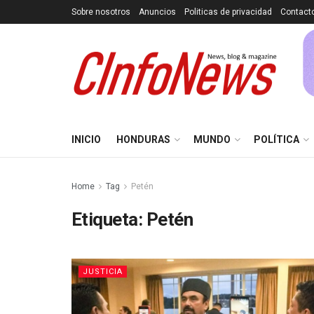
Sobre nosotros
Anuncios
Politicas de privacidad
Contact
INICIO
HONDURAS
MUNDO
POLÍTICA
Home
Tag
Petén
Etiqueta:
Petén
JUSTICIA