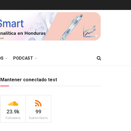
T
OS
PODCAST
Mantener conectado test
23.9k
99
Followers
Subscribers