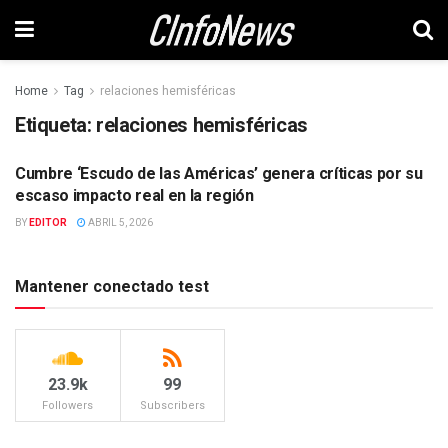
Home
Tag
relaciones hemisféricas
Etiqueta:
relaciones hemisféricas
Cumbre ‘Escudo de las Américas’ genera críticas por su
INTERNACIONAL
escaso impacto real en la región
BY
EDITOR
ABRIL 5, 2026
Mantener conectado test
23.9k
99
Followers
Subscribers